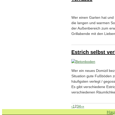
Wer einen Garten hat und 
die langen und warmen So
der Außenbereich zum erwe
Grillabende mit den Liebe
Estrich selbst ve
Wer ein neues Domizil bez
Situation gute Fußböden zu
häufigsten verlegt / gego
Es gibt verschiedene Estr
verschiedenen Räumlichke
‹
1
2
3
4
›
»
Haus