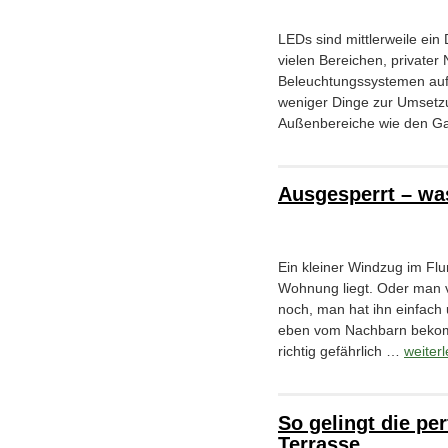
LEDs sind mittlerweile ein 
vielen Bereichen, privater
Beleuchtungssystemen auf 
weniger Dinge zur Umsetz
Außenbereiche wie den Ga
Ausgesperrt – wa
Ein kleiner Windzug im Flur
Wohnung liegt. Oder man v
noch, man hat ihn einfach
eben vom Nachbarn bekommt
richtig gefährlich …
weiter
So gelingt die pe
Terrasse