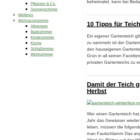
beheimatet, kann bei Beda
Pflanzen & Co.
Sonnenschirme
Weiteres
Wohnaccessoires
10 Tipps für Teic
Allgemein
Badezimmer
Ein eigener Gartenteich g
Kinderzimmer
zu sammeln ist der Gartent
Küche
den hauseigenen Gartentei
Schlafzimmer
Wohnzimmer
Grün in all seinen Facett
privaten Gartenteichs zu 
Damit der Teich g
Herbst
Wer einen Gartenteich hat,
Jahr das Gewässer wieder 
leben, müssen die folgend
man Faulschlamm Das ange
Wind die Blätter auf das 