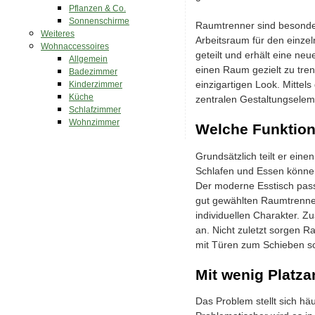
Pflanzen & Co.
Sonnenschirme
Raumtrenner sind besonder
Weiteres
Arbeitsraum für den einze
Wohnaccessoires
geteilt und erhält eine ne
Allgemein
einen Raum gezielt zu tre
Badezimmer
einzigartigen Look. Mittel
Kinderzimmer
Küche
zentralen Gestaltungselem
Schlafzimmer
Wohnzimmer
Welche Funktion
Grundsätzlich teilt er ei
Schlafen und Essen können
Der moderne Esstisch pass
gut gewählten Raumtrenne
individuellen Charakter. Z
an. Nicht zuletzt sorgen 
mit Türen zum Schieben s
Mit wenig Platz
Das Problem stellt sich h