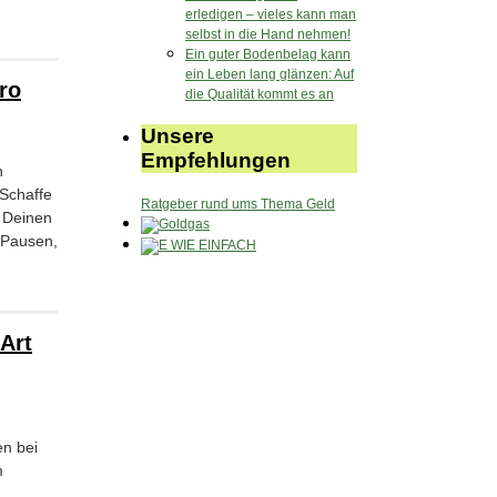
erledigen – vieles kann man
selbst in die Hand nehmen!
Ein guter Bodenbelag kann
ein Leben lang glänzen: Auf
ro
die Qualität kommt es an
Unsere
Empfehlungen
n
 Schaffe
Ratgeber rund ums Thema Geld
e Deinen
e Pausen,
Art
en bei
m