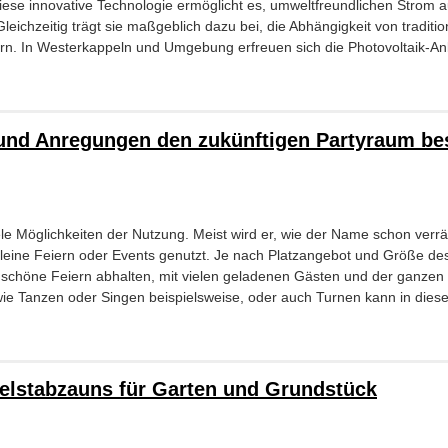
iese innovative Technologie ermöglicht es, umweltfreundlichen Strom 
eichzeitig trägt sie maßgeblich dazu bei, die Abhängigkeit von traditio
ern. In Westerkappeln und Umgebung erfreuen sich die Photovoltaik-A
 und Anregungen den zukünftigen Partyraum be
ele Möglichkeiten der Nutzung. Meist wird er, wie der Name schon verrä
 kleine Feiern oder Events genutzt. Je nach Platzangebot und Größe d
 schöne Feiern abhalten, mit vielen geladenen Gästen und der ganzen 
ie Tanzen oder Singen beispielsweise, oder auch Turnen kann in dies
pelstabzauns für Garten und Grundstück