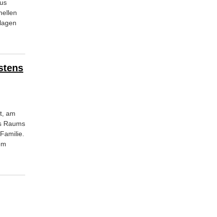
aus
nellen
nlagen
stens
t, am
es Raums
Familie.
em