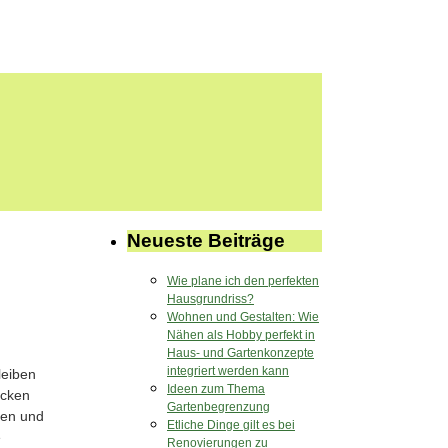
Neueste Beiträge
Wie plane ich den perfekten
Hausgrundriss?
Wohnen und Gestalten: Wie
Nähen als Hobby perfekt in
Haus- und Gartenkonzepte
integriert werden kann
leiben
Ideen zum Thema
ecken
Gartenbegrenzung
gen und
Etliche Dinge gilt es bei
e
Renovierungen zu