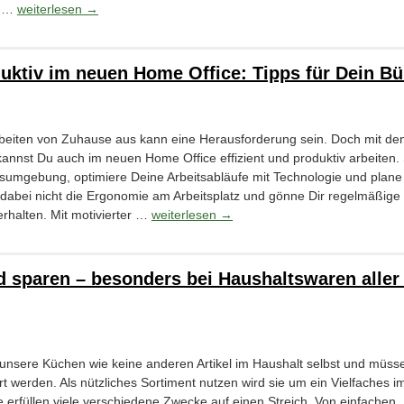
le …
weiterlesen
→
duktiv im neuen Home Office: Tipps für Dein Bü
rbeiten von Zuhause aus kann eine Herausforderung sein. Doch mit de
 kannst Du auch im neuen Home Office effizient und produktiv arbeiten.
eitsumgebung, optimiere Deine Arbeitsabläufe mit Technologie und plan
ss dabei nicht die Ergonomie am Arbeitsplatz und gönne Dir regelmäßig
erhalten. Mit motivierter …
weiterlesen
→
 sparen – besonders bei Haushaltswaren aller 
 unsere Küchen wie keine anderen Artikel im Haushalt selbst und müss
rt werden. Als nützliches Sortiment nutzen wird sie um ein Vielfaches i
 erfüllen viele verschiedene Zwecke auf einen Streich. Von einfachen