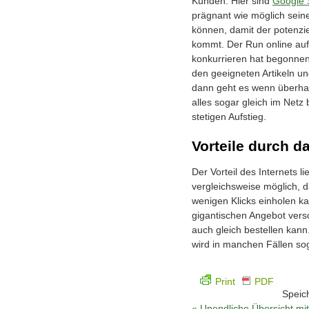
Kunden. Hier sind
Google 
prägnant wie möglich seine
können, damit der potenzi
kommt. Der Run online auf
konkurrieren hat begonnen
den geeigneten Artikeln u
dann geht es wenn überha
alles sogar gleich im Netz 
stetigen Aufstieg.
Vorteile durch da
Der Vorteil des Internets l
vergleichsweise möglich, d
wenigen Klicks einholen k
gigantischen Angebot vers
auch gleich bestellen kann
wird in manchen Fällen so
Print
PDF
Speic
«
Unendliche Übersicht mit